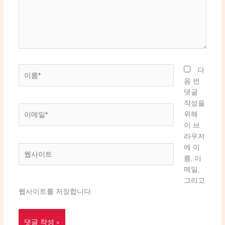
하
세
요...
이
다
름
음 번
*
댓글
작성을
이
위해
메
이 브
일
라우저
*
에 이
웹
름, 이
사
메일,
이
그리고
트
웹사이트를 저장합니다.