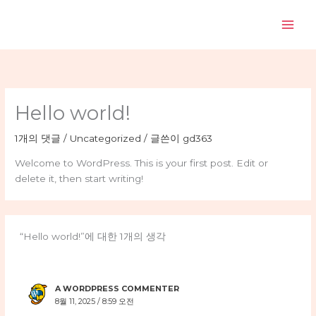
콘
텐
츠
로
건
너
뛰
Hello world!
기
1개의 댓글
/
Uncategorized
/ 글쓴이
gd363
Welcome to WordPress. This is your first post. Edit or
delete it, then start writing!
“Hello world!”에 대한 1개의 생각
A WORDPRESS COMMENTER
8월 11, 2025 / 8:59 오전