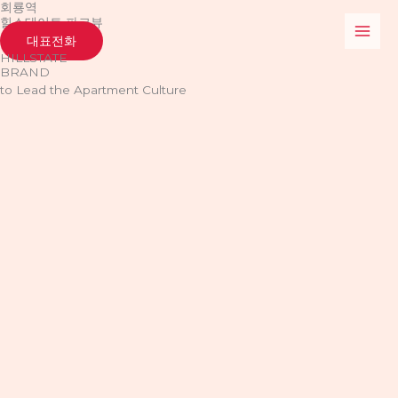
회룡역
콘
힐스테이트 파크뷰
텐
대표전화
츠
HILLSTATE
로
BRAND
건
to Lead the Apartment Culture
너
뛰
기