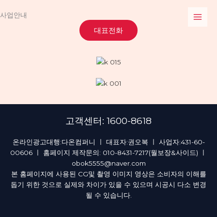
콘
사업안내
텐
츠
대표전화
로
건
너
뛰
기
고객센터: 1600-8618
온라인광고대행:다온컴퍼니 ㅣ 대표자:권오복 ㅣ 사업자:431-60-
00606 ㅣ 홈페이지 제작문의: 010-8431-7217(월보장&사이드) ㅣ
obok5555@naver.com
본 홈페이지에 사용된 CG및 촬영 이미지 영상은 소비자의 이해를
돕기 위한 것으로 실제와 차이가 있을 수 있으며 시공시 다소 변경
될 수 있습니다.