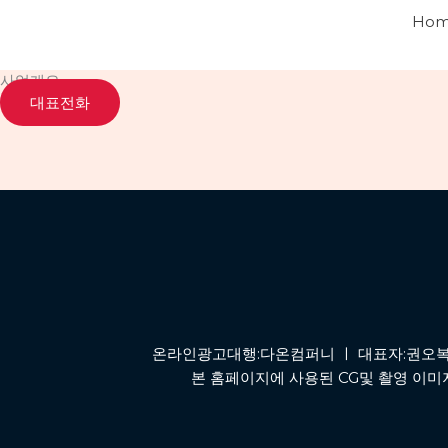
콘
Ho
텐
츠
사업개요
로
대표전화
건
너
뛰
기
온라인광고대행:다온컴퍼니 ㅣ 대표자:권오복 ㅣ 사업
본 홈페이지에 사용된 CG및 촬영 이미