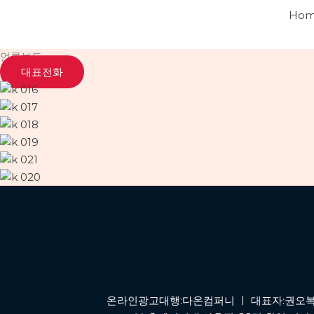
콘
Ho
텐
츠
언론보도
로
대표전화
건
너
뛰
기
온라인광고대행:다온컴퍼니 ㅣ 대표자:권오복 ㅣ 사업