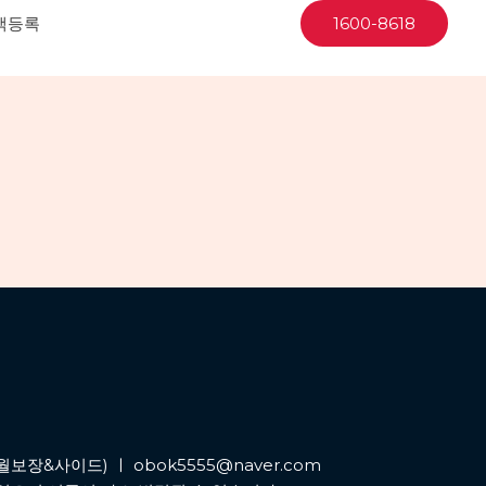
객등록
1600-8618
월보장&사이드) ㅣ obok5555@naver.com